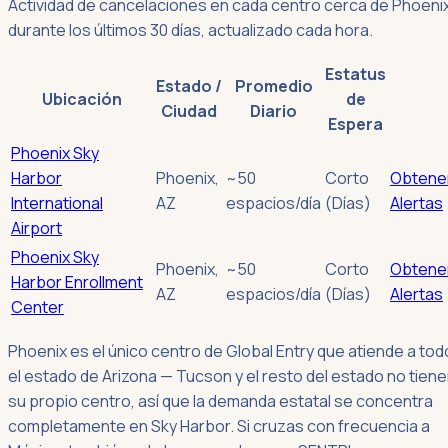
Actividad de cancelaciones en cada centro cerca de Phoeni
durante los últimos 30 días, actualizado cada hora.
Estatus
Estado /
Promedio
Ubicación
de
Ciudad
Diario
Espera
Phoenix Sky
Harbor
Phoenix
,
~50
Corto
Obtene
International
AZ
espacios/día
(Días)
Alertas
Airport
Phoenix Sky
Phoenix
,
~50
Corto
Obtene
Harbor Enrollment
AZ
espacios/día
(Días)
Alertas
Center
Phoenix es el único centro de Global Entry que atiende a tod
el estado de Arizona — Tucson y el resto del estado no tien
su propio centro, así que la demanda estatal se concentra
completamente en Sky Harbor. Si cruzas con frecuencia a