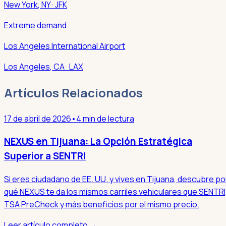
New York
,
NY
· JFK
Extreme demand
Los Angeles International Airport
Los Angeles
,
CA
· LAX
Artículos Relacionados
17 de abril de 2026
•
4 min de lectura
NEXUS en Tijuana: La Opción Estratégica
Superior a SENTRI
Si eres ciudadano de EE. UU. y vives en Tijuana, descubre po
qué NEXUS te da los mismos carriles vehiculares que SENTRI
TSA PreCheck y más beneficios por el mismo precio.
Leer artículo completo →