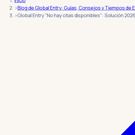
Inicio
›
Blog de Global Entry: Guías, Consejos y Tiempos de 
›
Global Entry "No hay citas disponibles": Solución 202